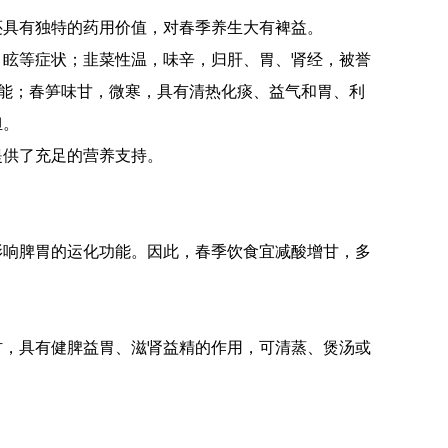
还具有独特的药用价值，对春季养生大有裨益。
目眩等症状；韭菜性温，味辛，归肝、胃、肾经，被誉
功能；春笋味甘，微寒，具有清热化痰、益气和胃、利
担。
提供了充足的营养支持。
影响脾胃的运化功能。因此，春季饮食宜减酸增甘，多
材，具有健脾益胃、滋肾益精的作用，可清蒸、煲汤或