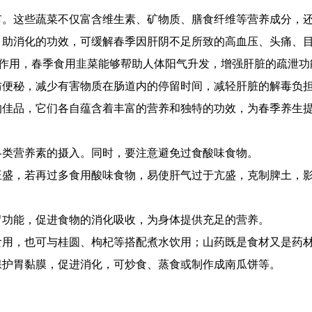
市。这些蔬菜不仅富含维生素、矿物质、膳食纤维等营养成分，
、助消化的功效，可缓解春季因肝阴不足所致的高血压、头痛、
的作用，春季食用韭菜能够帮助人体阳气升发，增强肝脏的疏泄
防便秘，减少有害物质在肠道内的停留时间，减轻肝脏的解毒负
的佳品，它们各自蕴含着丰富的营养和独特的功效，为春季养生
各类营养素的摄入。同时，要注意避免过食酸味食物。
旺盛，若再过多食用酸味食物，易使肝气过于亢盛，克制脾土，
胃功能，促进食物的消化吸收，为身体提供充足的营养。
食用，也可与桂圆、枸杞等搭配煮水饮用；山药既是食材又是药
保护胃黏膜，促进消化，可炒食、蒸食或制作成南瓜饼等。