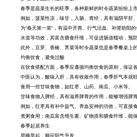
春季是蔬菜生长的旺季，各种新鲜的时令蔬菜纷纷上
例如，菠菜性凉，味甘，入肠、胃经，具有滋阴平肝
为“春天第一菜”，有温中开胃、行气活血、补肾助阳
水道等功效，其富含膳食纤维，可促进肠道蠕动，预
此外，豆芽、香椿、荠菜等时令蔬菜也是春季餐桌上
均衡饮食，避免过酸
在饮食搭配方面，春季应遵循均衡饮食的原则，保证
中医认为，酸味入肝，具有收敛作用，春季肝气本就
食用一些甘味食物，如红枣、山药、南瓜、小米等。
甘味食物入脾经，具有滋养脾胃的作用，能够增强脾
例如，红枣具有补中益气、养血安神的功效，可直接
煮粥食用；南瓜富含维生素、矿物质和膳食纤维，能
春季起居养生
早睡早起，顺应阳气升发