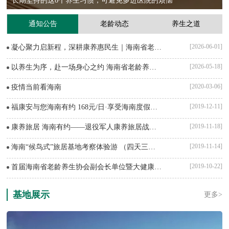
长期坚持的这8个养生习惯，可避免多进医院的烦恼
通知公告
老龄动态
养生之道
[2026-06-01]
凝心聚力启新程，深耕康养惠民生｜海南省老龄养生协会顺利召开顾问及各专委会负责人筹备会议
[2026-05-18]
以养生为序，赴一场身心之约 海南省老龄养生协会公益分享会
[2020-03-06]
疫情当前看海南
[2019-12-11]
福康安与您海南有约 168元/日·享受海南度假行（10天起）
[2019-11-18]
康养旅居 海南有约——退役军人康养旅居战略合作
[2019-11-14]
海南“候鸟式”旅居基地考察体验游 （四天三晚）
[2019-10-22]
首届海南省老龄养生协会副会长单位暨大健康产业资源整合研讨会
基地展示
更多>